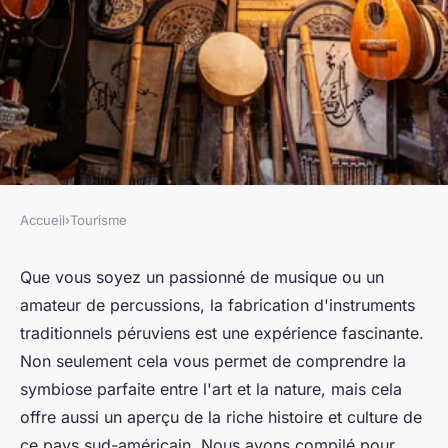
Accueil
›
Tourisme
TOURISME
Où apprendre à fabriquer des
Que vous soyez un passionné de
musique
ou un
amateur de
percussions
, la fabrication d'
instruments
instruments de musique
traditionnels péruviens est une expérience fascinante.
traditionnels au Pérou?
Non seulement cela vous permet de comprendre la
symbiose parfaite entre l'art et la nature, mais cela
Jean
•
21 mai 2024
•
5 min de lecture
offre aussi un aperçu de la riche histoire et culture de
ce pays sud-américain. Nous avons compilé pour