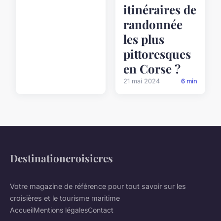
itinéraires de
randonnée
les plus
pittoresques
en Corse ?
21 mai 2024
6 min
Destinationcroisieres
Votre magazine de référence pour tout savoir sur les
croisières et le tourisme maritime
Accueil
Mentions légales
Contact